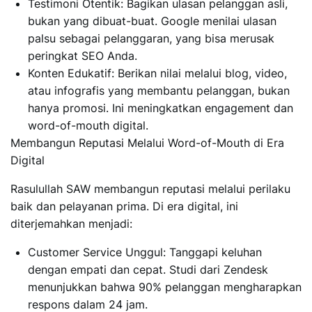
Testimoni Otentik:
Bagikan ulasan pelanggan asli,
bukan yang dibuat-buat. Google menilai ulasan
palsu sebagai pelanggaran, yang bisa merusak
peringkat SEO Anda.
Konten Edukatif:
Berikan nilai melalui blog, video,
atau infografis yang membantu pelanggan, bukan
hanya promosi. Ini meningkatkan engagement dan
word-of-mouth digital.
Membangun Reputasi Melalui Word-of-Mouth di Era
Digital
Rasulullah SAW membangun reputasi melalui perilaku
baik dan pelayanan prima. Di era digital, ini
diterjemahkan menjadi:
Customer Service Unggul:
Tanggapi keluhan
dengan empati dan cepat. Studi dari Zendesk
menunjukkan bahwa 90% pelanggan mengharapkan
respons dalam 24 jam.