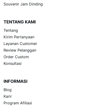
Souvenir Jam Dinding
TENTANG KAMI
Tentang
Kirim Pertanyaan
Layanan Customer
Review Pelanggan
Order Custom
Konsultasi
INFORMASI
Blog
Karir
Program Afiliasi