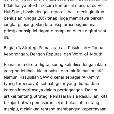
tidak hanya efektif secara komersial menurut survei
HubSpot, bisnis dengan reputasi baik meningkatkan
penjualan hingga 20% tetapi juga membawa berkah
jangka panjang. Mari kita eksplorasi bagaimana
prinsip-prinsip ini dapat diterapkan di era digital saat
ini.
Bagian 1: Strategi Pemasaran ala Rasulullah – Tanpa
Kebohongan, Dengan Reputasi dan Word-of-Mouth
Pemasaran di era digital sering kali diisi dengan iklan
yang berlebihan, klaim palsu, dan taktik manipulatif.
Namun, Rasulullah SAW dikenal sebagai "Al-Amin"
(yang terpercaya), sebuah gelar yang didapatkan
karena integritasnya dalam perdagangan. Dalam
artikel tentang Strategi Pemasaran ala Rasulullah
, kita
belajar bahwa pemasaran sejati bukanlah tentang
menipu, melainkan tentang membangun kepercayaan