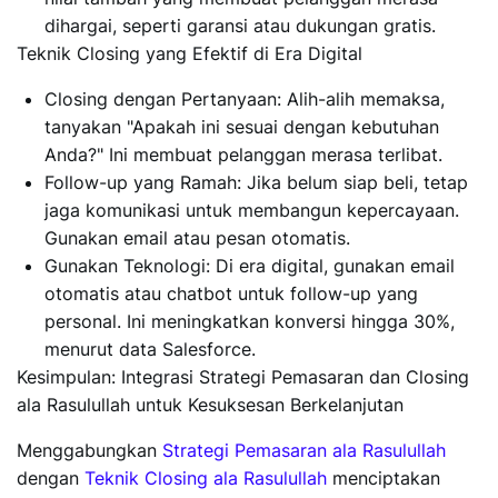
dihargai, seperti garansi atau dukungan gratis.
Teknik Closing yang Efektif di Era Digital
Closing dengan Pertanyaan:
Alih-alih memaksa,
tanyakan "Apakah ini sesuai dengan kebutuhan
Anda?" Ini membuat pelanggan merasa terlibat.
Follow-up yang Ramah:
Jika belum siap beli, tetap
jaga komunikasi untuk membangun kepercayaan.
Gunakan email atau pesan otomatis.
Gunakan Teknologi:
Di era digital, gunakan email
otomatis atau chatbot untuk follow-up yang
personal. Ini meningkatkan konversi hingga 30%,
menurut data Salesforce.
Kesimpulan: Integrasi Strategi Pemasaran dan Closing
ala Rasulullah untuk Kesuksesan Berkelanjutan
Menggabungkan
Strategi Pemasaran ala Rasulullah
dengan
Teknik Closing ala Rasulullah
menciptakan