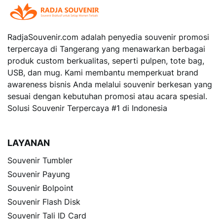
RadjaSouvenir.com
adalah penyedia souvenir promosi
terpercaya di Tangerang yang menawarkan berbagai
produk custom berkualitas, seperti pulpen, tote bag,
USB, dan mug. Kami membantu memperkuat brand
awareness bisnis Anda melalui souvenir berkesan yang
sesuai dengan kebutuhan promosi atau acara spesial.
Solusi Souvenir Terpercaya #1 di Indonesia
LAYANAN
Souvenir Tumbler
Souvenir Payung
Souvenir Bolpoint
Souvenir Flash Disk
Souvenir Tali ID Card