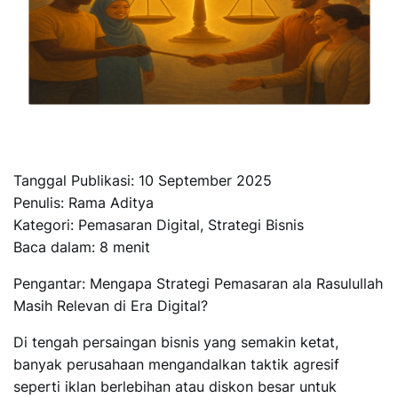
Tanggal Publikasi:
10 September 2025
Penulis:
Rama Aditya
Kategori:
Pemasaran Digital, Strategi Bisnis
Baca dalam:
8 menit
Pengantar: Mengapa Strategi Pemasaran ala Rasulullah
Masih Relevan di Era Digital?
Di tengah persaingan bisnis yang semakin ketat,
banyak perusahaan mengandalkan taktik agresif
seperti iklan berlebihan atau diskon besar untuk