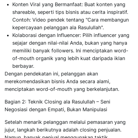
Konten Viral yang Bermanfaat:
Buat konten yang
shareable, seperti tips bisnis atau cerita inspiratif.
Contoh: Video pendek tentang "Cara membangun
kepercayaan pelanggan ala Rasulullah".
Kolaborasi dengan Influencer:
Pilih influencer yang
sejajar dengan nilai-nilai Anda, bukan yang hanya
memiliki banyak followers. Ini menciptakan word-
of-mouth organik yang lebih kuat daripada iklan
berbayar.
Dengan pendekatan ini, pelanggan akan
merekomendasikan bisnis Anda secara alami,
menciptakan word-of-mouth yang berkelanjutan.
Bagian 2: Teknik Closing ala Rasulullah – Seni
Negosiasi dengan Empati, Bukan Manipulasi
Setelah menarik pelanggan melalui pemasaran yang
jujur, langkah berikutnya adalah closing penjualan.
Namun, banyak penjual menggunakan taktik