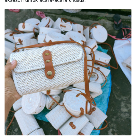
aksesori untuk acara-acara khusus.