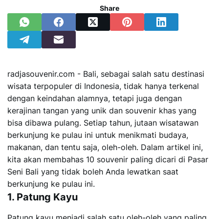
Share
radjasouvenir.com
- Bali, sebagai salah satu destinasi
wisata terpopuler di Indonesia, tidak hanya terkenal
dengan keindahan alamnya, tetapi juga dengan
kerajinan tangan yang unik dan souvenir khas yang
bisa dibawa pulang. Setiap tahun, jutaan wisatawan
berkunjung ke pulau ini untuk menikmati budaya,
makanan, dan tentu saja, oleh-oleh. Dalam artikel ini,
kita akan membahas 10 souvenir paling dicari di Pasar
Seni Bali yang tidak boleh Anda lewatkan saat
berkunjung ke pulau ini.
1. Patung Kayu
Patung kayu menjadi salah satu oleh-oleh yang paling