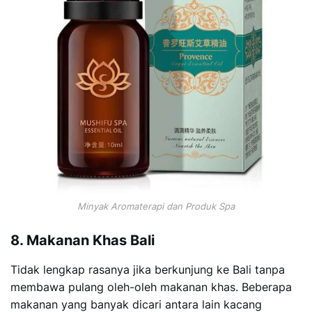
Minyak Aromaterapi dan Produk Spa
8. Makanan Khas Bali
Tidak lengkap rasanya jika berkunjung ke Bali tanpa
membawa pulang oleh-oleh makanan khas. Beberapa
makanan yang banyak dicari antara lain kacang